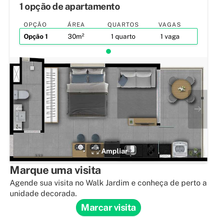
1 opção de apartamento
OPÇÃO
ÁREA
QUARTOS
VAGAS
Opção
1
30m²
1 quarto
1 vaga
Ampliar
Marque uma visita
Agende sua visita no Walk Jardim e conheça de perto a
unidade decorada.
Marcar visita