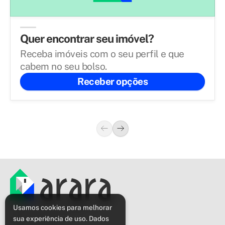
Quer encontrar seu imóvel?
Receba imóveis com o seu perfil e que
cabem no seu bolso.
Receber opções
Política de privacidade
Usamos cookies para melhorar
sua experiência de uso. Dados
Sobre o Arara