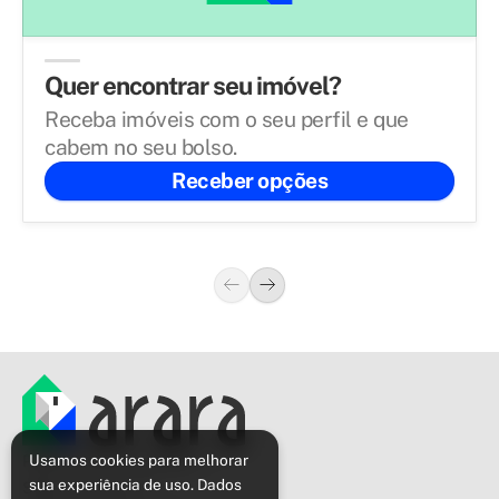
Quer encontrar seu imóvel?
Receba imóveis com o seu perfil e que
cabem no seu bolso.
Receber opções
Política de privacidade
Usamos cookies para melhorar
sua experiência de uso. Dados
Sobre o Arara