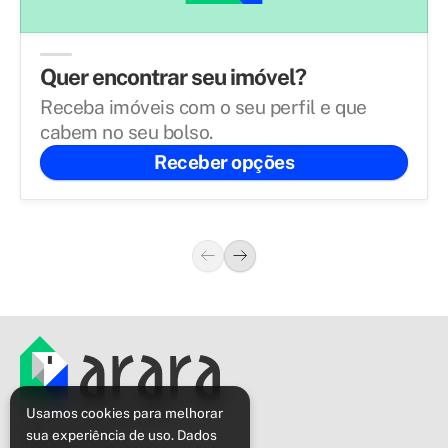
Quer encontrar seu imóvel?
Receba imóveis com o seu perfil e que
cabem no seu bolso.
Receber opções
Política de privacidade
Usamos cookies para melhorar
sua experiência de uso. Dados
Sobre o Arara