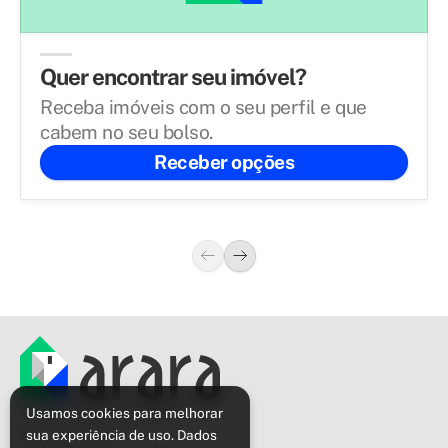
Quer encontrar seu imóvel?
Receba imóveis com o seu perfil e que
cabem no seu bolso.
Receber opções
Política de privacidade
Usamos cookies para melhorar
sua experiência de uso. Dados
Sobre o Arara