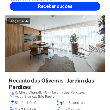
Receber opções
Lançamento
Recanto das Oliveiras - Jardim das
Perdizes
R. Marc Chagall, 467 - Jardim das Perdizes
Água Branca
,
São Paulo
81m² a 110m²
2 a 3 quartos
2 a 3 banheiros
1 a 2 vagas