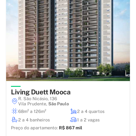
Living Duett Mooca
R. São Nicásio, 136
Vila Prudente
,
São Paulo
68m² a 126m²
2 a 4 quartos
2 a 4 banheiros
1 a 2 vagas
Preço do apartamento:
R$ 867 mil