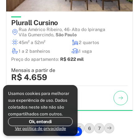
Plurall Cursino
Rua Américo Ribeiro, 46- Alto do Ipiranga
Vila Gumercindo
,
São Paulo
45m² a 52m²
2 quartos
1 a 2 banheiros
1 vaga
Preço do apartamento:
R$ 622 mil
Mensais a partir de
R$ 4.659
Usamos cookies para melhorar
sua experiência de uso. Dados
coletados neste site não são
compartilhados com outros.
Ok, entendi
1
2
3
4
5
6
7
Ver política de privacidade
Ver mapa