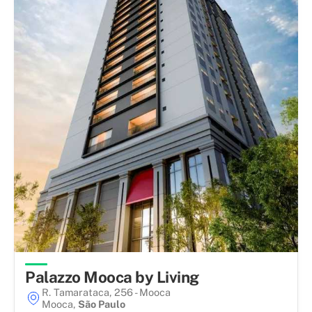
Palazzo Mooca by Living
R. Tamarataca, 256 - Mooca
Mooca
,
São Paulo