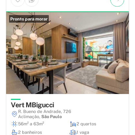
Pronto para morar
Vert MBigucci
R. Bueno de Andrade, 726
Aclimação
,
São Paulo
56m² a 63m²
2 quartos
2 banheiros
1 vaga