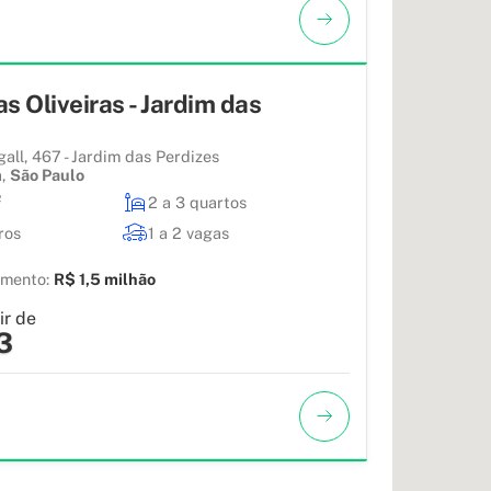
s Oliveiras - Jardim das
all, 467 - Jardim das Perdizes
a
,
São Paulo
²
2 a 3 quartos
ros
1 a 2 vagas
amento:
R$ 1,5 milhão
ir de
3