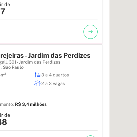
ir de
67
ejeiras - Jardim das Perdizes
all, 301 - Jardim das Perdizes
a
,
São Paulo
3m²
3 a 4 quartos
2 a 3 vagas
amento:
R$ 3,4 milhões
ir de
48