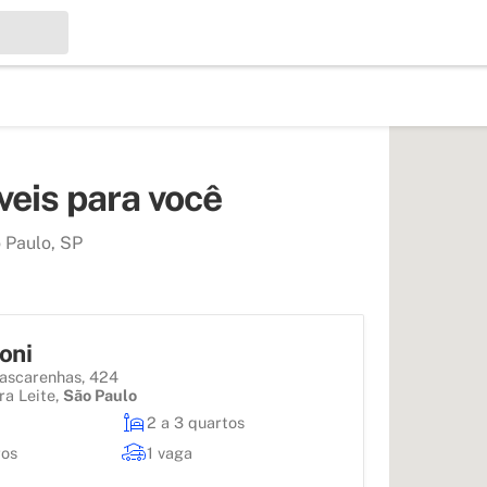
eis para você
o Paulo, SP
oni
ascarenhas, 424
ra Leite
,
São Paulo
2 a 3 quartos
ros
1 vaga