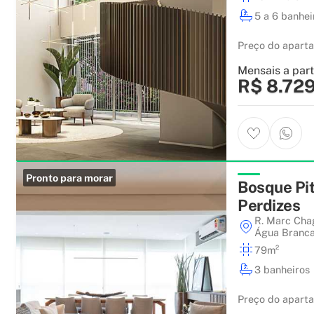
5 a 6 banhei
Preço do apart
Mensais a part
R$ 8.72
Pronto para morar
Bosque Pit
Perdizes
R. Marc Chag
Água Branc
79m²
3 banheiros
Preço do apart