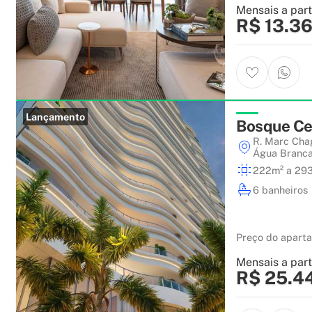
Mensais a part
R$ 13.3
Lançamento
Bosque Cer
R. Marc Chag
Água Branc
222m² a 29
6 banheiros
Preço do apart
Mensais a part
R$ 25.4