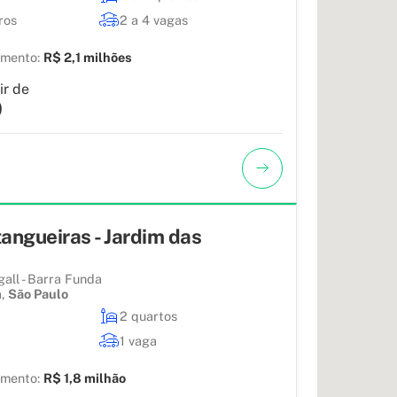
ros
2 a 4 vagas
amento:
R$ 2,1 milhões
ir de
9
angueiras - Jardim das
all - Barra Funda
a
,
São Paulo
2 quartos
1 vaga
amento:
R$ 1,8 milhão