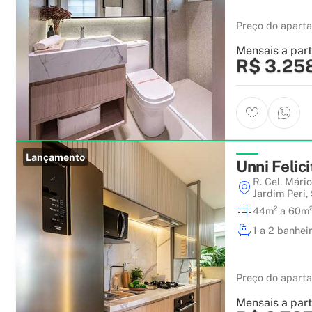
Preço do apart
Mensais a part
R$ 3.25
Lançamento
Unni Felici
R. Cel. Mári
Jardim Peri
,
44m² a 60m
1 a 2 banhei
Preço do apart
Mensais a part