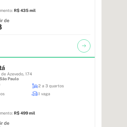
amento:
R$ 435 mil
ir de
8
tá
o de Azevedo, 174
São Paulo
²
2 a 3 quartos
ros
1 vaga
amento:
R$ 499 mil
ir de