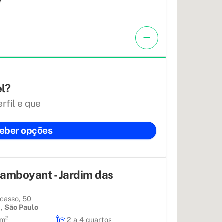
7
el?
rfil e que
eber opções
lamboyant - Jardim das
casso, 50
a
,
São Paulo
7m²
2 a 4 quartos