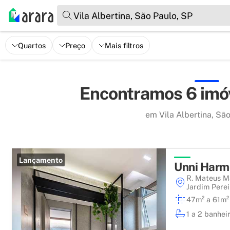
Vila Albertina, São Paulo, SP
Quartos
Preço
Mais filtros
Encontramos 6 imóv
em Vila Albertina, Sã
Lançamento
Unni Harm
R. Mateus M
Jardim Perei
47m² a 61m²
1 a 2 banhei