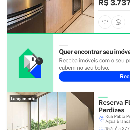
R$ 3.73
Quer encontrar seu imóv
Receba imóveis com o seu pe
cabem no seu bolso.
Rec
Lançamento
Reserva F
Perdizes
Rua Pablo Pi
Água Branc
157m² a 37