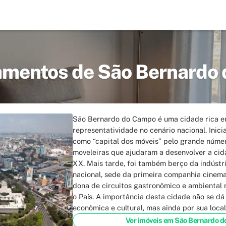
amentos de
São Bernardo
São Bernardo do Campo é uma cidade rica em
representatividade no cenário nacional. Inic
como “capital dos móveis” pelo grande númer
moveleiras que ajudaram a desenvolver a cida
XX. Mais tarde, foi também berço da indústri
nacional, sede da primeira companhia cinemat
dona de circuitos gastronômico e ambiental
o País. A importância desta cidade não se d
econômica e cultural, mas ainda por sua local
Ver imóveis em São Bernardo 