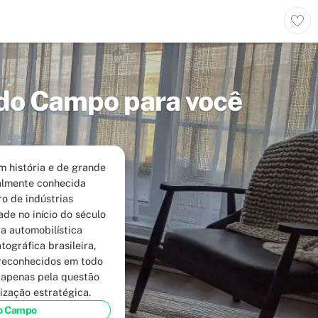
 do Campo
para você
 história e de grande
ialmente conhecida
o de indústrias
de no início do século
a automobilística
ográfica brasileira,
 reconhecidos em todo
á apenas pela questão
ização estratégica.
do Campo