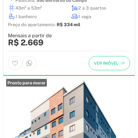
Paulicéia
,
São Bernardo do Campo
43m² a 53m²
2 a 3 quartos
1 banheiro
1 vaga
Preço do apartamento:
R$ 334 mil
Mensais a partir de
R$ 2.669
VER IMÓVEL
Pronto para morar