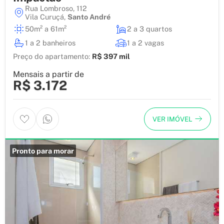
Rua Lombroso, 112
Vila Curuçá
,
Santo André
50m² a 61m²
2 a 3 quartos
1 a 2 banheiros
1 a 2 vagas
Preço do apartamento:
R$ 397 mil
Mensais a partir de
R$ 3.172
VER IMÓVEL
Pronto para morar