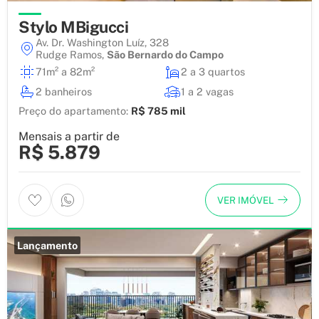
Stylo MBigucci
Av. Dr. Washington Luíz, 328
Rudge Ramos
,
São Bernardo do Campo
71m² a 82m²
2 a 3 quartos
2 banheiros
1 a 2 vagas
Preço do apartamento:
R$ 785 mil
Mensais a partir de
R$ 5.879
VER IMÓVEL
Lançamento