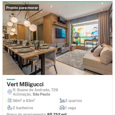
Pronto para morar
Vert MBigucci
R. Bueno de Andrade, 726
Aclimação
,
São Paulo
56m² a 63m²
2 quartos
2 banheiros
1 vaga
Preço do apartamento:
R$ 752 mil