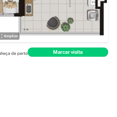
Ampliar
Marcar visita
nheça de perto