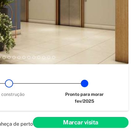
 construção
Pronto para morar
fev/2025
Marcar visita
nheça de perto