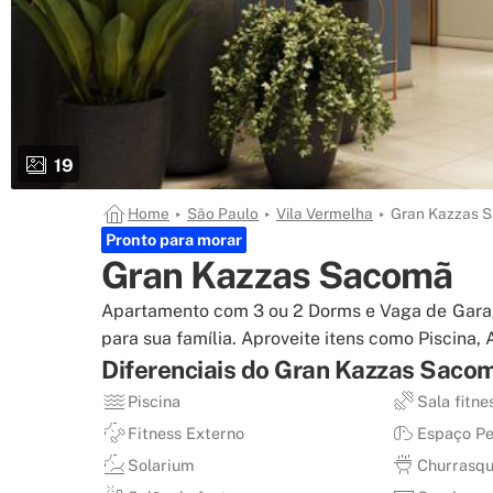
19
total de fotos
Home
São Paulo
Vila Vermelha
Gran Kazzas 
Pronto para morar
Gran Kazzas Sacomã
Apartamento com 3 ou 2 Dorms e Vaga de Gara
para sua família. Aproveite itens como Piscina
Diferenciais do
Gran Kazzas Saco
Piscina
Sala fitne
Fitness Externo
Espaço Pe
Solarium
Churrasqu