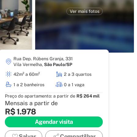
Ver mais fotos
Rua Dep. Rúbens Granja, 331
Pronto para morar
Vila Vermelha
,
São Paulo/SP
Gran Kazzas Sacomã
42m² a 60m²
2 a 3 quartos
1 a 2 banheiros
0 a 1 vaga
Preço do apartamento:
a partir de
R$ 264 mil
Mensais a partir de
R$ 1.978
Agendar visita
Salvar
Compartilhar