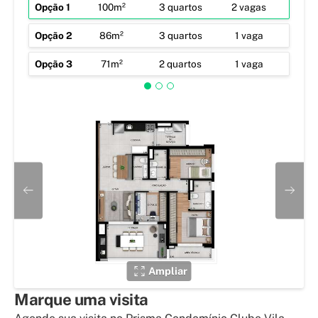
Opção
1
100m²
3 quartos
2 vagas
Opção
2
86m²
3 quartos
1 vaga
Opção
3
71m²
2 quartos
1 vaga
Ampliar
Marque uma visita