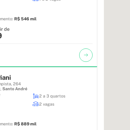
amento:
R$ 546 mil
ir de
9
iani
mpista, 264
r
,
Santo André
²
2 a 3 quartos
2 vagas
amento:
R$ 889 mil