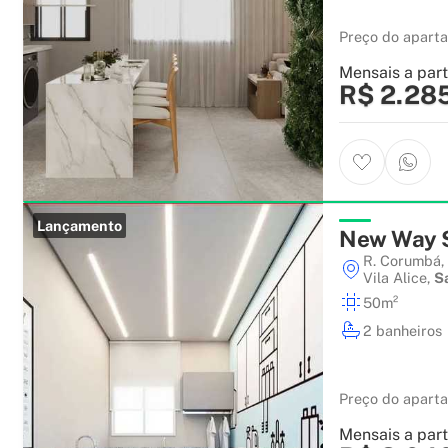
Preço do apart
Mensais a part
R$ 2.28
Lançamento
New Way 
R. Corumbá, 
Vila Alice
,
S
50m²
2 banheiros
Preço do apart
Mensais a part