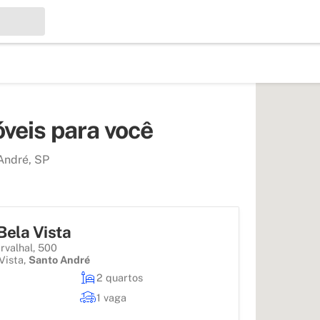
veis para você
 André, SP
Bela Vista
rvalhal, 500
Vista
,
Santo André
2 quartos
1 vaga