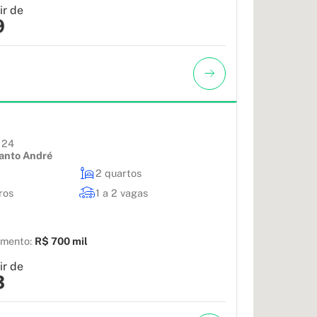
ir de
9
124
anto André
2 quartos
ros
1 a 2 vagas
amento:
R$ 700 mil
ir de
3