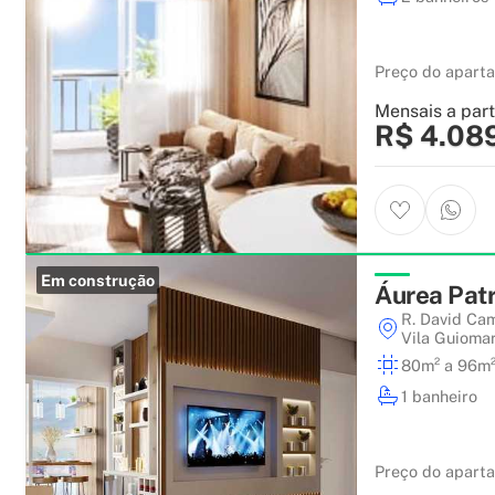
Preço do apart
Mensais a part
R$ 4.08
Em construção
Áurea Patr
R. David Ca
Vila Guioma
80m² a 96m
1 banheiro
Preço do apart