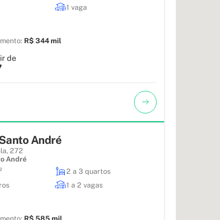
1 vaga
amento:
R$ 344 mil
ir de
7
Santo André
la, 272
o André
²
2 a 3 quartos
ros
1 a 2 vagas
amento:
R$ 585 mil