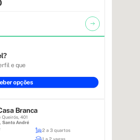
0
el?
rfil e que
eber opções
 Casa Branca
e Queirós, 401
a
,
Santo André
²
2 a 3 quartos
1 a 2 vagas