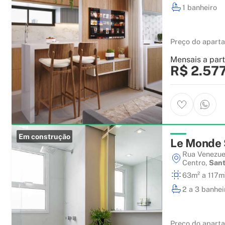
1 banheiro
Preço do apart
Mensais a part
R$ 2.57
Em construção
Le Monde 
Rua Venezue
Centro
,
Sant
63m² a 117m
2 a 3 banhei
Preço do apart