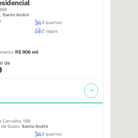
sidencial
 366
a
,
Santo André
²
3 quartos
2 vagas
amento:
R$ 906 mil
ir de
9
e Carvalho, 198
e de Gales
,
Santo André
2 quartos