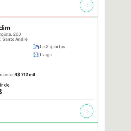
dim
mpista, 200
r
,
Santo André
1 a 2 quartos
1 vaga
amento:
R$ 712 mil
ir de
8