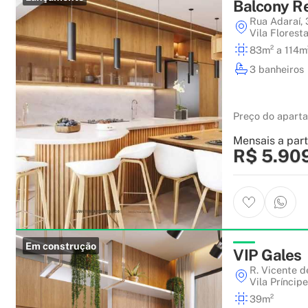
Balcony Re
Rua Adaraí,
Vila Florest
83m² a 114m
3 banheiros
Preço do apart
Mensais a part
R$ 5.90
Em construção
VIP Gales
R. Vicente d
Vila Príncip
39m²