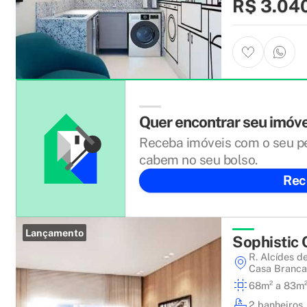
R$ 3.04
Quer encontrar seu imóv
Receba imóveis com o seu pe
cabem no seu bolso.
Rec
Lançamento
Sophistic
R. Alcídes d
Casa Branc
68m² a 83m
2 banheiros