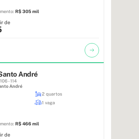
amento:
R$ 305 mil
ir de
5
Santo André
106 - 114
anto André
2 quartos
1 vaga
amento:
R$ 466 mil
ir de