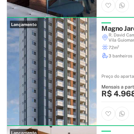
Lançamento
Magno Jar
R. David Ca
Vila Guioma
72m²
3 banheiros
Preço do apart
Mensais a part
R$ 4.96
Lançamento