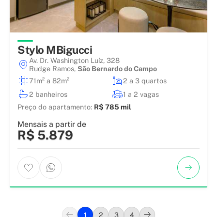
Stylo MBigucci
Av. Dr. Washington Luíz, 328
Rudge Ramos
,
São Bernardo do Campo
71m² a 82m²
2 a 3 quartos
2 banheiros
1 a 2 vagas
Preço do apartamento:
R$ 785 mil
Mensais a partir de
R$ 5.879
1
2
3
4