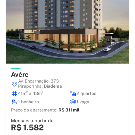
Avére
Av. Encarnação, 373
Piraporinha
,
Diadema
41m² a 43m²
2 quartos
1 banheiro
1 vaga
Preço do apartamento:
R$ 311 mil
Mensais a partir de
R$ 1.582