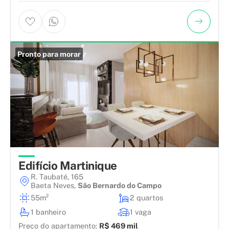
Pronto para morar
Edifício Martinique
R. Taubaté, 165
Baeta Neves
,
São Bernardo do Campo
55m²
2 quartos
1 banheiro
1 vaga
Preço do apartamento:
R$ 469 mil