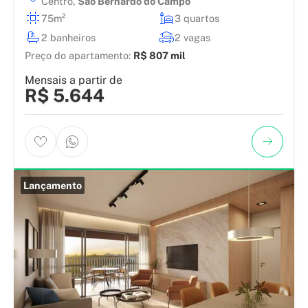
Centro
,
São Bernardo do Campo
75m²
3 quartos
2 banheiros
2 vagas
Preço do apartamento:
R$ 807 mil
Mensais a partir de
R$ 5.644
Lançamento