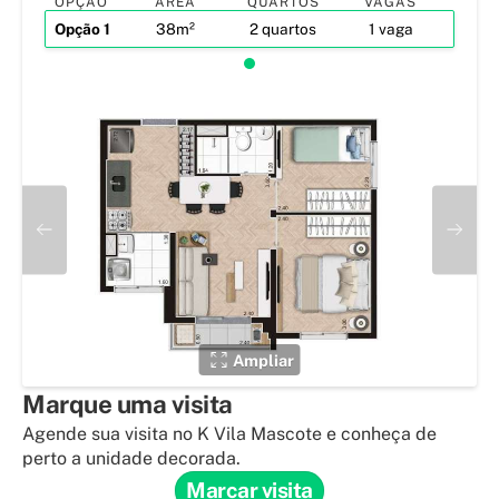
OPÇÃO
ÁREA
QUARTOS
VAGAS
Opção
1
38m²
2 quartos
1 vaga
Ampliar
Marque uma visita
Agende sua visita no K Vila Mascote e conheça de
perto a unidade decorada.
Marcar visita